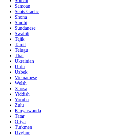
Somali
Samoan
Scots Gaelic
Shona
Sindhi
Sundanese
Swahili
Tajik
Tamil
Telugu
Thai
Ukrainian
Urdu
Uzbek
Vietnamese
Welsh
Xhosa
Yiddish
Yoruba
Zulu
Kinyarwanda
Tatar
Oriya
Turkmen
Uyghur