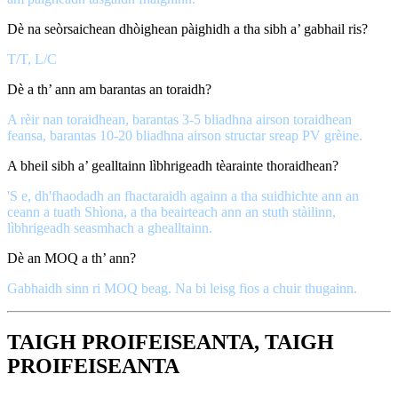
Dè na seòrsaichean dhòighean pàighidh a tha sibh a’ gabhail ris?
T/T, L/C
Dè a th’ ann am barantas an toraidh?
A rèir nan toraidhean, barantas 3-5 bliadhna airson toraidhean
feansa, barantas 10-20 bliadhna airson structar sreap PV grèine.
A bheil sibh a’ gealltainn lìbhrigeadh tèarainte thoraidhean?
'S e, dh'fhaodadh an fhactaraidh againn a tha suidhichte ann an
ceann a tuath Shìona, a tha beairteach ann an stuth stàilinn,
lìbhrigeadh seasmhach a ghealltainn.
Dè an MOQ a th’ ann?
Gabhaidh sinn ri MOQ beag. Na bi leisg fios a chuir thugainn.
TAIGH PROIFEISEANTA, TAIGH
PROIFEISEANTA