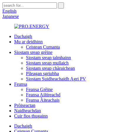
English
Japanese
Dachaigh
Mu ar deidhinn
Ceistean Cumanta
Siostam sreap grèine
Siostam sreap talmhainn
Siostam sreap mullaich
Siostam sreap chàraichean
Pìleagan sgriubha
Siostam Suidheachaidh Agri PV
Feansa
Feansa Grèine
Feansa Ailtireachd
Feansa Àiteachais
Pròiseactan
Naidheachdan
Cuir fios thugainn
Dachaigh
Ceistean Cumanta