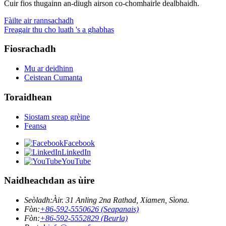
Cuir fios thugainn an-diugh airson co-chomhairle dealbhaidh.
Fàilte air rannsachadh
Freagair thu cho luath 's a ghabhas
Fiosrachadh
Mu ar deidhinn
Ceistean Cumanta
Toraidhean
Siostam sreap grèine
Feansa
Facebook
LinkedIn
YouTube
Naidheachdan as ùire
Seòladh:
Àir. 31 Anling 2na Rathad, Xiamen, Sìona.
Fòn:
+86-592-5550626 (Seapanais)
Fòn:
+86-592-5552829 (Beurla)