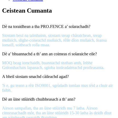
Ceistean Cumanta
Dè na toraidhean a tha PRO.FENCE a’ solarachadh?
Siostam beul na talmhainn, siostam sreap chàraichean, sreap
mullaich, slighe-coiseachd mullaich, rèile dìon mullaich, feansa
iomaill, soitheach rolla msaa.
Dè a’ bhuannachd a th’ ann an coimeas ri solaraiche eile?
MOQ beag iomchaidh, buannachd stuthan amh, Inbhe
Gnìomhachais Iapanach, sgioba innleadaireachd proifeasanta.
A bheil siostam smachd càileachd agad?
'S e, gu teann a rèir ISO9001, sgrùdadh iomlan mus tèid a chuir air
falbh.
Dè an ùine stiùiridh chuibheasach a th’ ann?
Airson sampallan, tha an ùine stiùiridh mu 7 latha. Airson
cinneasachadh mòr, tha an ùine stiùiridh 15-30 latha às deidh dhut
am pàigheadh tasgaidh fhaighinn.