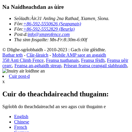
Na Naidheachdan as ùire
Seòladh:
Àir.31 Anling 2na Rathad, Xiamen, Sìona.
Fòn:
+86-592-5550626 (Seapanais)
Fòn:
+86-592-5552829 (Beurla)
Post-d:
info@xmprofence.com
Tha sinn fosgailte: Mn-Fr:8:30m-6:00f
© Dlighe-sgrìobhaidh - 2010-2023 : Gach còir glèidhte.
Bathar teth
-
Clàr-làraich
-
Mobile AMP saor an asgaidh
358 Anti Climb Fence
,
Feansa tuathanais
,
Feansa fèidh
,
Feansa uèir
cearc
,
Feansa an-aghaidh streap
,
Prìsean feansa ceangail slabhraidh
,
Cuir post-d
x
Cuir do theachdaireachd thugainn:
Sgrìobh do theachdaireachd an seo agus cuir thugainn e
English
Chinese
French