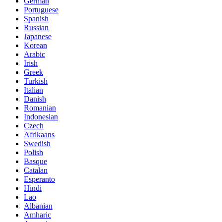
German
Portuguese
Spanish
Russian
Japanese
Korean
Arabic
Irish
Greek
Turkish
Italian
Danish
Romanian
Indonesian
Czech
Afrikaans
Swedish
Polish
Basque
Catalan
Esperanto
Hindi
Lao
Albanian
Amharic