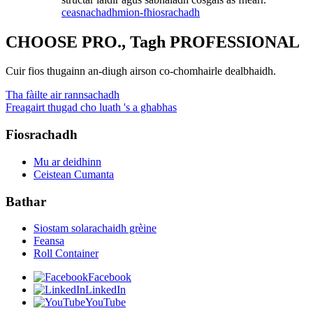
ceasnachadh
mion-fhiosrachadh
CHOOSE PRO., Tagh PROFESSIONAL
Cuir fios thugainn an-diugh airson co-chomhairle dealbhaidh.
Tha fàilte air rannsachadh
Freagairt thugad cho luath 's a ghabhas
Fiosrachadh
Mu ar deidhinn
Ceistean Cumanta
Bathar
Siostam solarachaidh grèine
Feansa
Roll Container
Facebook
LinkedIn
YouTube