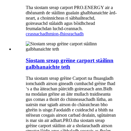
Tha siostam sreap carport PRO.ENERGY air a
dhèanamh de stàilinn gualain ghalbhanaichte àrd-
neart, a choinnicheas ri sàbhailteachd,
goireasachd stàlaidh agus bòidhchead
feumalachdan luchd-ceannach.
ceasnachadh
mion-fhiosrachadh
Siostam sreap grèine carport stàilinn
galbhanaichte teth
Tha siostam sreap grèine Carport na fhuasgladh
iomchaidh airson gineadh cumhachd grèine fhad
‘s a tha àiteachan pàircidh goireasach ann.Bidh
na modalan grèine an àite mullach traidiseanta
gus comas a thoirt do chinneasachadh lùtha, an
uairsin mar sgiath airson do chàraichean bho
ghrèin is uisge.Faodaidh e cuideachd a bhith na
stèisean cosgais airson carbad dealain, sgùtairean
is mar sin air adhart.PRO.tha siostam sreap
grèine carport stàilinn air a sholarachadh airson
structar làidir agus sàbhaladh cosgais as fheàrr.