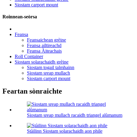
Siostam carport mount
Roinnean-seòrsa
Feansa
Feansaichean grèine
Feansa ailtireachd
Feansa Àiteachais
Roll Container
Siostam solarachaidh grèine
Siostam togail talmhainn
Siostam sreap mullach
Siostam carport mount
Feartan sònraichte
Siostam sreap mullach racaidh triangel alùmanum
Stàilinn Siostam solarachaidh aon phile