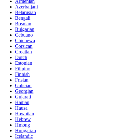
Armenian
Azerbaijani
Belarusian
Bengali
Bosnian
Bulgarian
Cebuano
Chichewa
Corsican
Croatian
Dutch
Estonian
Filipino
Finnish
Frisian
Galician
Georgian
Gujarati
Haitian
Hausa
Hawaiian
Hebrew
Hmong
Hungarian
Icelandic