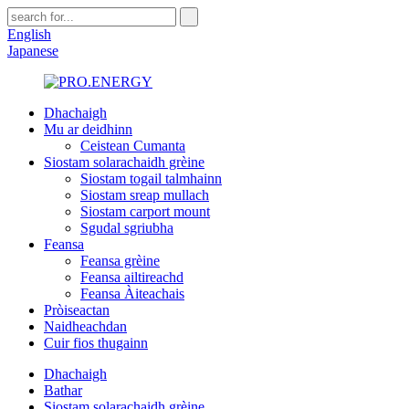
English
Japanese
Dhachaigh
Mu ar deidhinn
Ceistean Cumanta
Siostam solarachaidh grèine
Siostam togail talmhainn
Siostam sreap mullach
Siostam carport mount
Sgudal sgriubha
Feansa
Feansa grèine
Feansa ailtireachd
Feansa Àiteachais
Pròiseactan
Naidheachdan
Cuir fios thugainn
Dhachaigh
Bathar
Siostam solarachaidh grèine