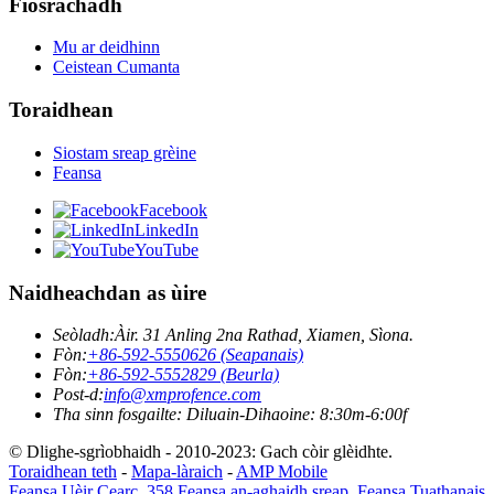
Fiosrachadh
Mu ar deidhinn
Ceistean Cumanta
Toraidhean
Siostam sreap grèine
Feansa
Facebook
LinkedIn
YouTube
Naidheachdan as ùire
Seòladh:
Àir. 31 Anling 2na Rathad, Xiamen, Sìona.
Fòn:
+86-592-5550626 (Seapanais)
Fòn:
+86-592-5552829 (Beurla)
Post-d:
info@xmprofence.com
Tha sinn fosgailte: Diluain-Dihaoine: 8:30m-6:00f
© Dlighe-sgrìobhaidh - 2010-2023: Gach còir glèidhte.
Toraidhean teth
-
Mapa-làraich
-
AMP Mobile
Feansa Uèir Cearc
,
358 Feansa an-aghaidh sreap
,
Feansa Tuathanais
,