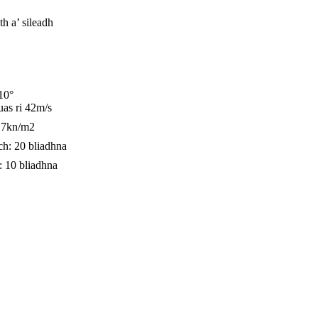
h a’ sileadh
10°
uas ri 42m/s
.7kn/m2
ch: 20 bliadhna
: 10 bliadhna