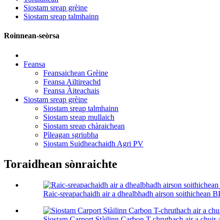
Siostam sreap grèine
Siostam sreap talmhainn
Roinnean-seòrsa
Feansa
Feansaichean Grèine
Feansa Ailtireachd
Feansa Àiteachais
Siostam sreap grèine
Siostam sreap talmhainn
Siostam sreap mullaich
Siostam sreap chàraichean
Pìleagan sgriubha
Siostam Suidheachaidh Agri PV
Toraidhean sònraichte
Raic-sreapachaidh air a dhealbhadh airson soithichean 
Siostam Carport Stàilinn Carbon T-chruthach air a chuir a