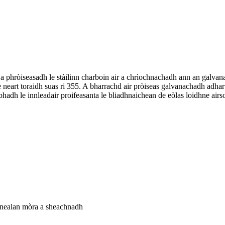
 a phròiseasadh le stàilinn charboin air a chrìochnachadh ann an galvan
t toraidh suas ri 355. A bharrachd air pròiseas galvanachadh adharta
hadh le innleadair proifeasanta le bliadhnaichean de eòlas loidhne air
innealan mòra a sheachnadh