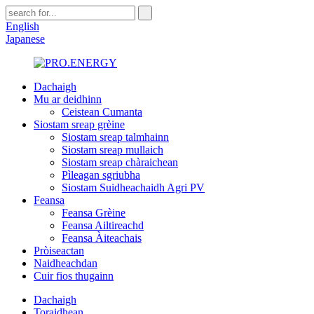
English
Japanese
Dachaigh
Mu ar deidhinn
Ceistean Cumanta
Siostam sreap grèine
Siostam sreap talmhainn
Siostam sreap mullaich
Siostam sreap chàraichean
Pìleagan sgriubha
Siostam Suidheachaidh Agri PV
Feansa
Feansa Grèine
Feansa Ailtireachd
Feansa Àiteachais
Pròiseactan
Naidheachdan
Cuir fios thugainn
Dachaigh
Toraidhean