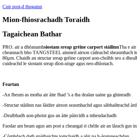
Cuir post-d thugainn
Mion-fhiosrachadh Toraidh
Tagaichean Bathar
PRO. air a dhèanamh
siostam sreap grèine carport stàilinn
Tha e air
cheannach bho TANGSTEEL ainmeil airson càileachd sheasmhach le near
80μm. Chaidh an structar sreap grèine carport aon-cholbh seo a dhealb
cuideachd le siostam sreap dìon-uisge agus neo-dhìonach.
Feartan
-An fheum as motha air àite fhad ’s a tha dealan uaine ga ghineadh
-Structar stàilinn nas làidire airson seasmhachd agus sàbhailteachd àrd
-Dealbhadh aon-phoist gus an àite pàircidh a mheudachadh
Faodar am beam agus am post a cheangal ri chèile air an làrach gus 
-Còmhdach dath gnàthaichte iomchaidh a rèir na h-àrainneachdan