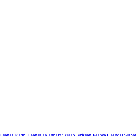
Feansa Fiadh
,
Feansa an-aghaidh sreap
,
Prìsean Feansa Ceangal Slabh