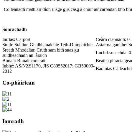
-Coileanadh math air dìon-uisge gus casg a chuir air carbadan bho bhit
Sònrachadh
Iarrtas: Carport
Ceàrn claonadh: 0-
Stuth: Stàilinn Ghalbhanaichte Teth-Dumpaichte
Astar na gaoithe: S
Sreath Mhodalan: Cruth sam bith suas gu
Luchd-sneachda: 0
suidheachadh an làraich
Bunait: Bunait concrait
Beatha phractaigea
Inbhe: AS/NZS1170, JIS C89552017; GB50009-
Barantas Càileachd
2012
Co-phàirtean
Iomradh