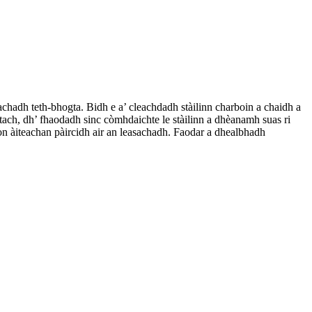
achadh teth-bhogta. Bidh e a’ cleachdadh stàilinn charboin a chaidh a
ch, dh’ fhaodadh sinc còmhdaichte le stàilinn a dhèanamh suas ri
son àiteachan pàircidh air an leasachadh. Faodar a dhealbhadh