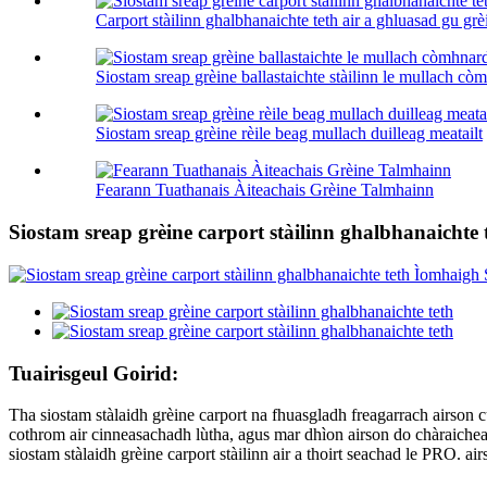
Carport stàilinn ghalbhanaichte teth air a ghluasad gu grèi
Siostam sreap grèine ballastaichte stàilinn le mullach còm
Siostam sreap grèine rèile beag mullach duilleag meatailt
Fearann Tuathanais Àiteachais Grèine Talmhainn
Siostam sreap grèine carport stàilinn ghalbhanaichte 
Tuairisgeul Goirid:
Tha siostam stàlaidh grèine carport na fhuasgladh freagarrach airson 
cothrom air cinneasachadh lùtha, agus mar dhìon airson do chàraichean
siostam stàlaidh grèine carport stàilinn air a thoirt seachad le PRO. air