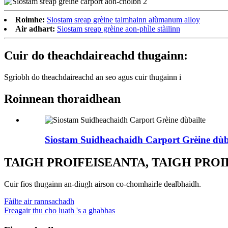
Roimhe:
Siostam sreap grèine talmhainn alùmanum alloy
Air adhart:
Siostam sreap grèine aon-phìle stàilinn
Cuir do theachdaireachd thugainn:
Sgrìobh do theachdaireachd an seo agus cuir thugainn i
Roinnean thoraidhean
Siostam Suidheachaidh Carport Grèine dùb
TAIGH PROIFEISEANTA, TAIGH PRO
Cuir fios thugainn an-diugh airson co-chomhairle dealbhaidh.
Fàilte air rannsachadh
Freagair thu cho luath 's a ghabhas