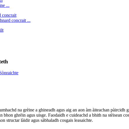
ne ...
hnard concrait ...
teth
cumhachd na grèine a ghineadh agus aig an aon àm àiteachan pàircidh goi
 bhon ghrèin agus uisge. Faodaidh e cuideachd a bhith na stèisean cosg
son structar làidir agus sàbhaladh cosgais leasaichte.