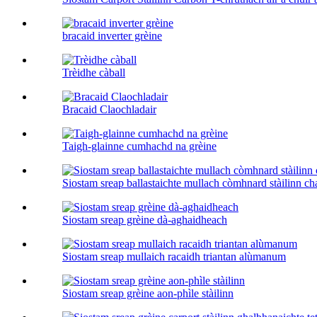
bracaid inverter grèine
Trèidhe càball
Bracaid Claochladair
Taigh-glainne cumhachd na grèine
Siostam sreap ballastaichte mullach còmhnard stàilinn ch
Siostam sreap grèine dà-aghaidheach
Siostam sreap mullaich racaidh triantan alùmanum
Siostam sreap grèine aon-phìle stàilinn