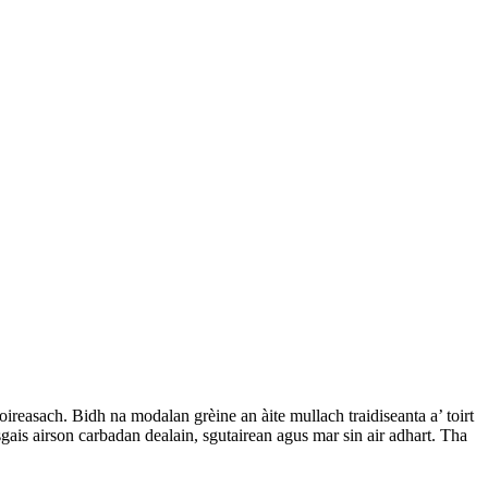
reasach. Bidh na modalan grèine an àite mullach traidiseanta a’ toirt
ais airson carbadan dealain, sgutairean agus mar sin air adhart. Tha