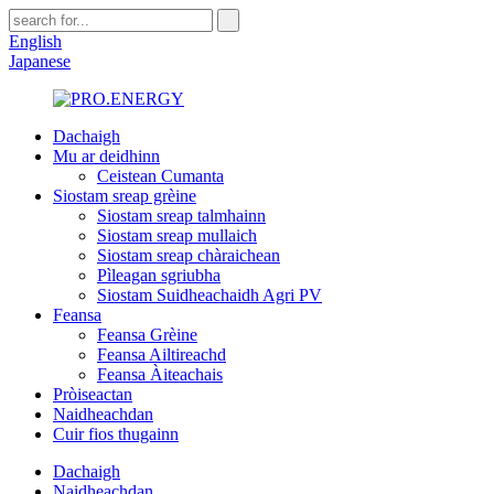
English
Japanese
Dachaigh
Mu ar deidhinn
Ceistean Cumanta
Siostam sreap grèine
Siostam sreap talmhainn
Siostam sreap mullaich
Siostam sreap chàraichean
Pìleagan sgriubha
Siostam Suidheachaidh Agri PV
Feansa
Feansa Grèine
Feansa Ailtireachd
Feansa Àiteachais
Pròiseactan
Naidheachdan
Cuir fios thugainn
Dachaigh
Naidheachdan