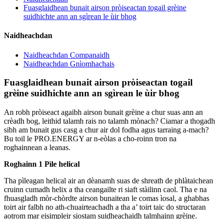
Fuasglaidhean bunait airson pròiseactan togail grèine
suidhichte ann an sgìrean le ùir bhog
Naidheachdan
Naidheachdan Companaidh
Naidheachdan Gnìomhachais
Fuasglaidhean bunait airson pròiseactan togail
grèine suidhichte ann an sgìrean le ùir bhog
An robh pròiseact agaibh airson bunait grèine a chur suas ann an
crèadh bog, leithid talamh rais no talamh mònach? Ciamar a thogadh
sibh am bunait gus casg a chur air dol fodha agus tarraing a-mach?
Bu toil le PRO.ENERGY ar n-eòlas a cho-roinn tron na
roghainnean a leanas.
Roghainn 1 Pìle helical
Tha pìleagan helical air an dèanamh suas de shreath de phlàtaichean
cruinn cumadh helix a tha ceangailte ri siaft stàilinn caol. Tha e na
fhuasgladh mòr-chòrdte airson bunaitean le comas ìosal, a ghabhas
toirt air falbh no ath-chuairteachadh a tha a’ toirt taic do structaran
aotrom mar eisimpleir siostam suidheachaidh talmhainn grèine.