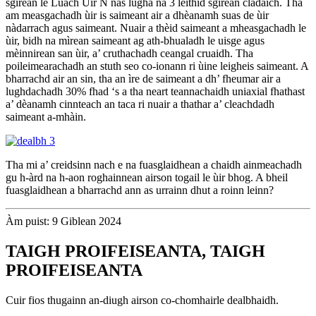
sgìrean le Luach Ùir N nas lugha na 3 leithid sgìrean cladaich. Tha
am measgachadh ùir is saimeant air a dhèanamh suas de ùir
nàdarrach agus saimeant. Nuair a thèid saimeant a mheasgachadh le
ùir, bidh na mìrean saimeant ag ath-bhualadh le uisge agus
mèinnirean san ùir, a’ cruthachadh ceangal cruaidh. Tha
poileimearachadh an stuth seo co-ionann ri ùine leigheis saimeant. A
bharrachd air an sin, tha an ìre de saimeant a dh’ fheumar air a
lughdachadh 30% fhad ‘s a tha neart teannachaidh uniaxial fhathast
a’ dèanamh cinnteach an taca ri nuair a thathar a’ cleachdadh
saimeant a-mhàin.
Tha mi a’ creidsinn nach e na fuasglaidhean a chaidh ainmeachadh
gu h-àrd na h-aon roghainnean airson togail le ùir bhog. A bheil
fuasglaidhean a bharrachd ann as urrainn dhut a roinn leinn?
Àm puist: 9 Giblean 2024
TAIGH PROIFEISEANTA, TAIGH
PROIFEISEANTA
Cuir fios thugainn an-diugh airson co-chomhairle dealbhaidh.