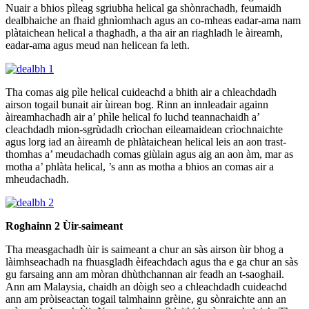
Nuair a bhios pìleag sgriubha helical ga shònrachadh, feumaidh
dealbhaiche an fhaid ghnìomhach agus an co-mheas eadar-ama nam
plàtaichean helical a thaghadh, a tha air an riaghladh le àireamh,
eadar-ama agus meud nan helicean fa leth.
Tha comas aig pìle helical cuideachd a bhith air a chleachdadh
airson togail bunait air ùirean bog. Rinn an innleadair againn
àireamhachadh air a’ phìle helical fo luchd teannachaidh a’
cleachdadh mion-sgrùdadh crìochan eileamaidean crìochnaichte
agus lorg iad an àireamh de phlàtaichean helical leis an aon trast-
thomhas a’ meudachadh comas giùlain agus aig an aon àm, mar as
motha a’ phlàta helical, ’s ann as motha a bhios an comas air a
mheudachadh.
Roghainn 2 Ùir-saimeant
Tha measgachadh ùir is saimeant a chur an sàs airson ùir bhog a
làimhseachadh na fhuasgladh èifeachdach agus tha e ga chur an sàs
gu farsaing ann am mòran dhùthchannan air feadh an t-saoghail.
Ann am Malaysia, chaidh an dòigh seo a chleachdadh cuideachd
ann am pròiseactan togail talmhainn grèine, gu sònraichte ann an