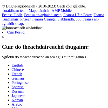
© Dlighe-sgrìobhaidh - 2010-2023: Gach còir glèidhte.
Toraidhean teth
-
Mapa-làraich
-
AMP Mobile
Feansa Fiadh
,
Feansa an-aghaidh sreap
,
Feansa Uèir Cearc
,
Feansa
Tuathanais
,
Prìsean Feansa Ceangal Slabhraidh
,
358 Feansa an-
aghaidh sreap
,
Cuir Post-d
x
Cuir do theachdaireachd thugainn:
Sgrìobh do theachdaireachd an seo agus cuir thugainn i
English
Chinese
French
German
Portuguese
Spanish
Russian
Japanese
Korean
Arabic