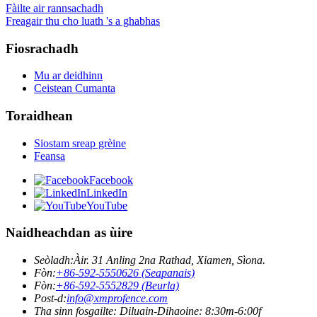
Fàilte air rannsachadh
Freagair thu cho luath 's a ghabhas
Fiosrachadh
Mu ar deidhinn
Ceistean Cumanta
Toraidhean
Siostam sreap grèine
Feansa
Facebook
LinkedIn
YouTube
Naidheachdan as ùire
Seòladh:
Àir. 31 Anling 2na Rathad, Xiamen, Sìona.
Fòn:
+86-592-5550626 (Seapanais)
Fòn:
+86-592-5552829 (Beurla)
Post-d:
info@xmprofence.com
Tha sinn fosgailte: Diluain-Dihaoine: 8:30m-6:00f