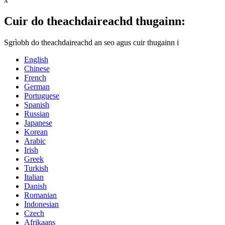
Cuir do theachdaireachd thugainn:
Sgrìobh do theachdaireachd an seo agus cuir thugainn i
English
Chinese
French
German
Portuguese
Spanish
Russian
Japanese
Korean
Arabic
Irish
Greek
Turkish
Italian
Danish
Romanian
Indonesian
Czech
Afrikaans