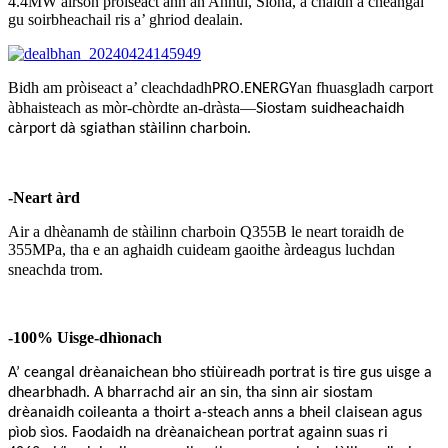
4.4MW airson pròiseact ann an Anhui, Sìona, a chaidh a cheangal
gu soirbheachail ris a’ ghriod dealain.
Bidh am pròiseact a’ cleachdadh
an fhuasgladh carport
PRO.ENERGY
àbhaisteach as mòr-chòrdte an-dràsta
—
Siostam suidheachaidh
càrport dà sgiathan stàilinn charboin.
-Neart àrd
Air a dhèanamh de stàilinn charboin Q355B le neart toraidh de
355MPa, tha e an aghaidh cuideam gaoithe àrd
agus luchdan
e
sneachda trom.
-100% Uisge-dhìonach
A’ ceangal drèanaichean bho stiùireadh portrat is tìre gus uisge a
dhearbhadh. A bharrachd air an sin, tha sinn air siostam
drèanaidh coileanta a thoirt a-steach anns a bheil claisean agus
pìob sìos. Faodaidh na drèanaichean portrat againn suas ri