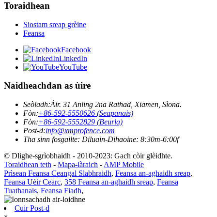
Toraidhean
Siostam sreap grèine
Feansa
Facebook
LinkedIn
YouTube
Naidheachdan as ùire
Seòladh:
Àir. 31 Anling 2na Rathad, Xiamen, Sìona.
Fòn:
+86-592-5550626 (Seapanais)
Fòn:
+86-592-5552829 (Beurla)
Post-d:
info@xmprofence.com
Tha sinn fosgailte: Diluain-Dihaoine: 8:30m-6:00f
© Dlighe-sgrìobhaidh - 2010-2023: Gach còir glèidhte.
Toraidhean teth
-
Mapa-làraich
-
AMP Mobile
Prìsean Feansa Ceangal Slabhraidh
,
Feansa an-aghaidh sreap
,
Feansa Uèir Cearc
,
358 Feansa an-aghaidh sreap
,
Feansa
Tuathanais
,
Feansa Fiadh
,
Cuir Post-d
x