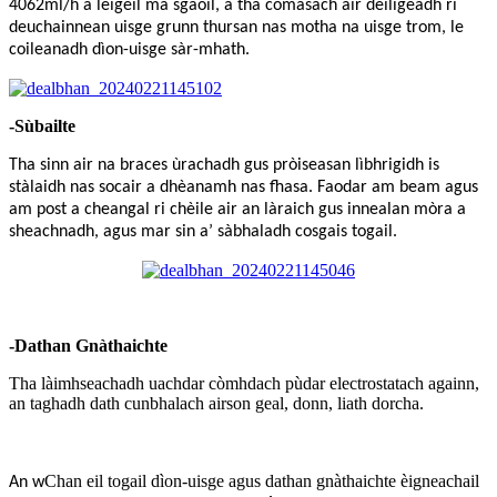
4062ml/h a leigeil ma sgaoil, a tha comasach air dèiligeadh ri
deuchainnean uisge grunn thursan nas motha na uisge trom, le
coileanadh dìon-uisge sàr-mhath.
-Sùbailte
Tha sinn air na braces ùrachadh gus pròiseasan lìbhrigidh is
stàlaidh nas socair a dhèanamh nas fhasa. Faodar am beam agus
am post a cheangal ri chèile air an làraich gus innealan mòra a
sheachnadh, agus mar sin a’ sàbhaladh cosgais togail.
-Dathan Gnàthaichte
Tha làimhseachadh uachdar còmhdach pùdar electrostatach againn,
an taghadh dath cunbhalach airson geal, donn, liath dorcha
.
Chan eil togail dìon-uisge agus dathan gnàthaichte èigneachail
An w