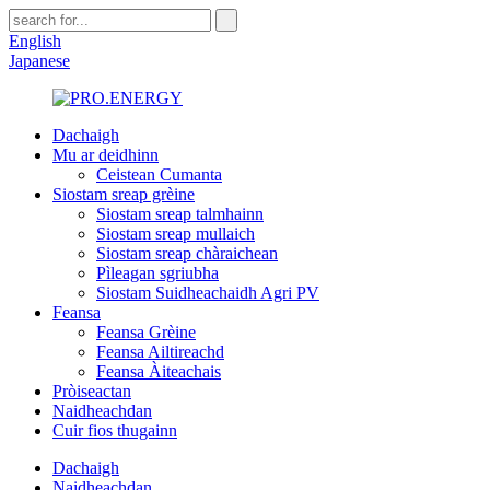
English
Japanese
Dachaigh
Mu ar deidhinn
Ceistean Cumanta
Siostam sreap grèine
Siostam sreap talmhainn
Siostam sreap mullaich
Siostam sreap chàraichean
Pìleagan sgriubha
Siostam Suidheachaidh Agri PV
Feansa
Feansa Grèine
Feansa Ailtireachd
Feansa Àiteachais
Pròiseactan
Naidheachdan
Cuir fios thugainn
Dachaigh
Naidheachdan