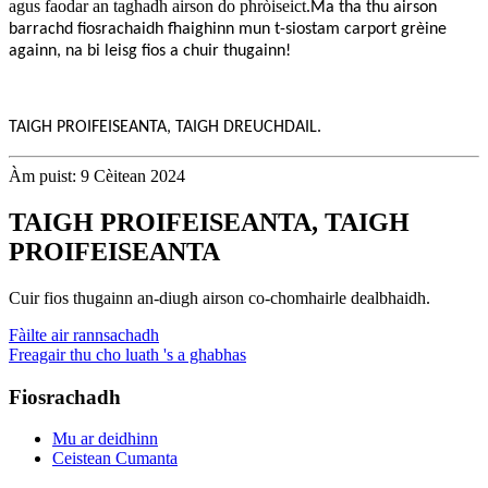
agus faodar an taghadh airson do phròiseict.
Ma tha thu airson
barrachd fiosrachaidh fhaighinn mun t-siostam carport grèine
againn, na bi leisg fios a chuir thugainn!
TAIGH PROIFEISEANTA, TAIGH DREUCHDAIL.
Àm puist: 9 Cèitean 2024
TAIGH PROIFEISEANTA, TAIGH
PROIFEISEANTA
Cuir fios thugainn an-diugh airson co-chomhairle dealbhaidh.
Fàilte air rannsachadh
Freagair thu cho luath 's a ghabhas
Fiosrachadh
Mu ar deidhinn
Ceistean Cumanta