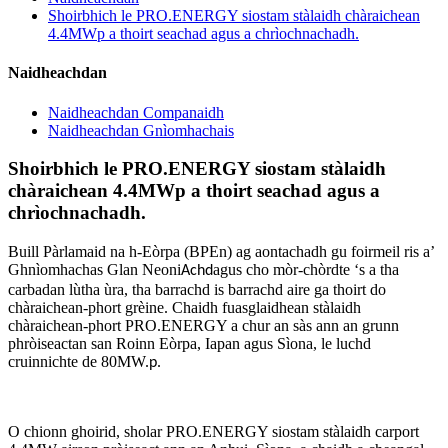
Shoirbhich le PRO.ENERGY siostam stàlaidh chàraichean
4.4MWp a thoirt seachad agus a chrìochnachadh.
Naidheachdan
Naidheachdan Companaidh
Naidheachdan Gnìomhachais
Shoirbhich le PRO.ENERGY siostam stàlaidh
chàraichean 4.4MWp a thoirt seachad agus a
chrìochnachadh.
Buill Pàrlamaid na h-Eòrpa (BPEn) ag aontachadh gu foirmeil ris a’
Ghnìomhachas Glan Neoni
agus cho mòr-chòrdte ‘s a tha
Achd
carbadan lùtha ùra, tha barrachd is barrachd aire ga thoirt do
chàraichean-phort grèine. Chaidh fuasglaidhean stàlaidh
chàraichean-phort PRO.ENERGY a chur an sàs ann an grunn
phròiseactan san Roinn Eòrpa, Iapan agus Sìona, le luchd
cruinnichte de 80MW.
.
p
O chionn ghoirid, sholar PRO.ENERGY siostam stàlaidh carport