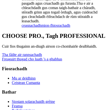
pasgadh agus cruachadh gu furasta.Tha e air a
chleachdadh gus comas taigh-bathair a chàradh,
stòradh grinn agus togail òrdugh, agus cuideachd
gus cleachdadh èifeachdach de rùm stòraidh a
leasachadh.
ceasnachadh
mion-fhiosrachadh
CHOOSE PRO., Tagh PROFESSIONAL
Cuir fios thugainn an-diugh airson co-chomhairle dealbhaidh.
Tha fàilte air rannsachadh
Freagairt thugad cho luath 's a ghabhas
Fiosrachadh
Mu ar deidhinn
Ceistean Cumanta
Bathar
Siostam solarachaidh grèine
Feansa