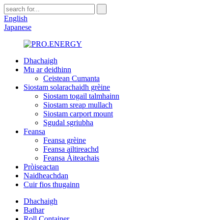
English
Japanese
Dhachaigh
Mu ar deidhinn
Ceistean Cumanta
Siostam solarachaidh grèine
Siostam togail talmhainn
Siostam sreap mullach
Siostam carport mount
Sgudal sgriubha
Feansa
Feansa grèine
Feansa ailtireachd
Feansa Àiteachais
Pròiseactan
Naidheachdan
Cuir fios thugainn
Dhachaigh
Bathar
Roll Container