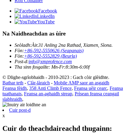
Roll Container
Facebook
LinkedIn
YouTube
Na Naidheachdan as ùire
Seòladh:
Àir.31 Anling 2na Rathad, Xiamen, Sìona.
Fòn:
+86-592-5550626 (Seapanais)
Fòn:
+86-592-5552829 (Beurla)
Post-d:
info@xmprofence.com
Tha sinn fosgailte: Mn-Fr:8:30m-6:00f
© Dlighe-sgrìobhaidh - 2010-2023 : Gach còir glèidhte.
Bathar teth
-
Clàr-làraich
-
Mobile AMP saor an asgaidh
Feansa fèidh
,
358 Anti Climb Fence
,
Feansa uèir cearc
,
Feansa
tuathanais
,
Feansa an-aghaidh streap
,
Prìsean feansa ceangail
slabhraidh
,
Cuir post-d
x
Cuir do theachdaireachd thugainn: