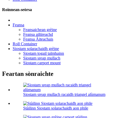
Roinnean-seòrsa
Feansa
Feansaichean grèine
Feansa ailtireachd
Feansa Àiteachais
Roll Container
Siostam solarachaidh grèine
Siostam togail talmhainn
Siostam sreap mullach
Siostam carport mount
Feartan sònraichte
Siostam sreap mullach racaidh triangel alùmanum
Stàilinn Siostam solarachaidh aon phile