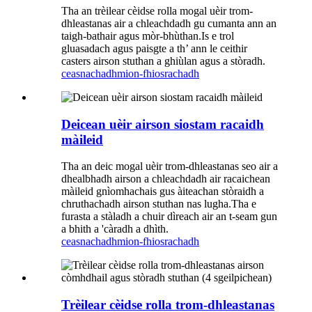
Tha an trèilear cèidse rolla mogal uèir trom-
dhleastanas air a chleachdadh gu cumanta ann an
taigh-bathair agus mòr-bhùthan.Is e trol
gluasadach agus paisgte a th’ ann le ceithir
casters airson stuthan a ghiùlan agus a stòradh.
ceasnachadh
mion-fhiosrachadh
Deicean uèir airson siostam racaidh
màileid
Tha an deic mogal uèir trom-dhleastanas seo air a
dhealbhadh airson a chleachdadh air racaichean
màileid gnìomhachais gus àiteachan stòraidh a
chruthachadh airson stuthan nas lugha.Tha e
furasta a stàladh a chuir dìreach air an t-seam gun
a bhith a 'càradh a dhìth.
ceasnachadh
mion-fhiosrachadh
Trèilear cèidse rolla trom-dhleastanas