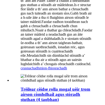
th’ ann am Pallet Tainer a chaidh a dhealbhadh
gus stuthan a stòradh air màileidean.Is e structar
fìor làidir a th’ ann airson bathar a chruachadh
gus nach tuiteadh an siostam sìos.Gabh brath air
a h-uile àite a tha ri fhaighinn airson stòradh le
tainer màileid.Faodar eadhon toraidhean nach
gabh a chruachadh a chruachadh chun
mhullach.Nuair a thathar ga chleachdadh.Faodar
an tainer màileid a neadachadh gus an àite
stòraidh agad a shàbhaladh.Is e siostam stòraidh
ùr-nodha a th’ ann airson taighean-bathair,
goireasan saothrachaidh, ionadan reic, agus
goireasan stòraidh is cuairteachaidh
eile.Meudaichidh sin dùmhlachd stòraidh a’
bhathar a tha air a stòradh agus an uairsin
lughdaichidh a’ chosgais obrachaidh cuideachd.
ceasnachadh
mion-fhiosrachadh
Trèilear cèidse rolla mogal uèir trom
airson còmhdhail agus stòradh
stuthan (4 taobhan)