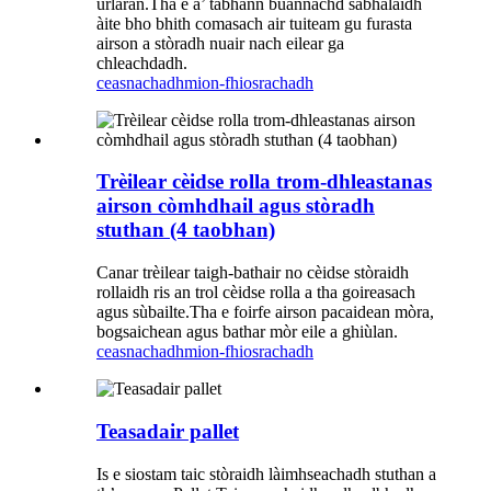
ùrlaran.Tha e a’ tabhann buannachd sàbhalaidh
àite bho bhith comasach air tuiteam gu furasta
airson a stòradh nuair nach eilear ga
chleachdadh.
ceasnachadh
mion-fhiosrachadh
Trèilear cèidse rolla trom-dhleastanas
airson còmhdhail agus stòradh
stuthan (4 taobhan)
Canar trèilear taigh-bathair no cèidse stòraidh
rollaidh ris an trol cèidse rolla a tha goireasach
agus sùbailte.Tha e foirfe airson pacaidean mòra,
bogsaichean agus bathar mòr eile a ghiùlan.
ceasnachadh
mion-fhiosrachadh
Teasadair pallet
Is e siostam taic stòraidh làimhseachadh stuthan a