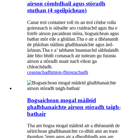
airson còmhdhail agus stòradh
stuthan (4 sgeilpichean)
Canar trol container roll ris an trol cèidse rolla
goireasach is sùbailte seo cuideachd agus tha e
foirfe airson pacaidean mòra, bogsaichean agus
bathar mòr eile a ghiùlan.Tha e air a dhèanamh
de phìoban stàilinn ghalbhanaichte agus àrd-
ùrlaran.Tha e a’ tabhann buannachd sàbhalaidh
àite bho bhith comasach air tuiteam gu furasta
airson a stòradh nuair nach eilear ga
chleachdadh.
ceasnachadh
mion-fhiosrachadh
Bogsaichean mogal màileid
ghalbhanaichte airson stòradh taigh-
bathair
Tha am bogsa mogal màileid air a dhèanamh de
uèirichean ghalbhanaichte co-dhiù ann an trast-
thomhas 5mm agus air a dhealbhadh ann am