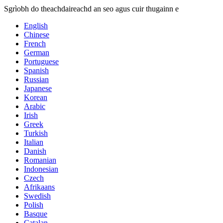
Sgrìobh do theachdaireachd an seo agus cuir thugainn e
English
Chinese
French
German
Portuguese
Spanish
Russian
Japanese
Korean
Arabic
Irish
Greek
Turkish
Italian
Danish
Romanian
Indonesian
Czech
Afrikaans
Swedish
Polish
Basque
Catalan