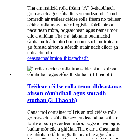
Tha am màileid rolla frèam “A” 3-thaobhach
goireasach agus sùbailte seo cuideachd a’ toirt
iomradh air trèilear cèidse rolla frèam no trèilear
cèidse rolla mogal uèir Logistic, foirfe airson
pacaidean mòra, bogsaichean agus bathar mòr
eile a ghiùlan.Tha e a’ tabhann buannachd
sàbhalaidh àite bho bhith comasach air tuiteam
gu furasta airson a stòradh nuair nach eilear ga
chleachdadh.
ceasnachadh
mion-fhiosrachadh
Trèilear cèidse rolla trom-dhleastanas
airson còmhdhail agus stòradh
stuthan (3 Thaobh)
Canar trol container roll ris an trol cèidse rolla
goireasach is sùbailte seo cuideachd agus tha e
foirfe airson pacaidean mòra, bogsaichean agus
bathar mòr eile a ghiùlan.Tha e air a dhèanamh
de phìoban stàilinn ghalbhanaichte agus àrd-